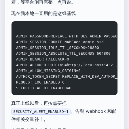
着，等平台侧再完整一点再说。
现在我本地一直用的是这组基线：
ADMIN_PASSWORD=REPLACE_WITH_DEV_ADMIN_PASSWORD
ADMIN_SESSION_COOKIE_NAME=eo_admin_sid
ADMIN_SESSION_IDLE_TTL_SECONDS=28800
ADMIN_SESSION_ABSOLUTE_TTL_SECONDS=604800
ADMIN_BEARER_FALLBACK=0
ADMIN_ALLOWED_ORIGINS=http://localhost:4321,http:
ADMIN_ALLOW_MISSING_ORIGIN=0
AUTHOR_TOKEN_SECRET=REPLACE_WITH_DEV_AUTHOR_SECRE
REQUEST_LOG_ENABLED=0
SECURITY_ALERT_ENABLED=0
真正上线以后，再按需要把
、告警 webhook 和邮
SECURITY_ALERT_ENABLED=1
件相关变量补上。