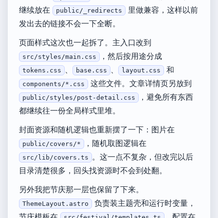
继续放在
里做兼容，这样以前
public/_redirects
发出去的链接不会一下全断。
页面样式这次也一起拆了。主入口改到
，然后按用途分成
src/styles/main.css
、
、
和
tokens.css
base.css
layout.css
这些文件。文章详情页另放到
components/*.css
，避免所有东西
public/styles/post-detail.css
都继续往一份全局样式里堆。
封面资源和随机逻辑也重新摆了一下：图片在
，随机取图逻辑在
public/covers/*
。这一点不复杂，但改完以后
src/lib/covers.ts
目录清楚很多，回头找资源时不会到处翻。
另外我把节庆那一层也保留了下来。
负责装主题壳和运行时变量，
ThemeLayout.astro
节庆模板在
，配置在
src/festival/templates.ts