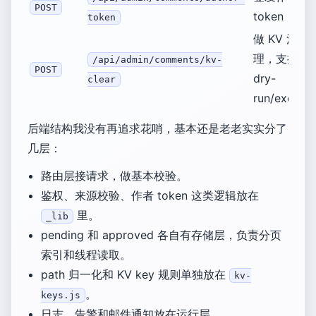
POST
token
token
做 KV 清
理，支持
/api/admin/comments/kv-
POST
dry-
clear
run/execut
后端结构我没有再追求花哨，基本还是老老实实分了
几层：
路由层接请求，做基本校验。
鉴权、来源校验、作者 token 这类逻辑放在
里。
_lib
pending 和 approved 各自有存储层，负责分页
索引和线程读取。
path 归一化和 KV key 规则单独放在
kv-
。
keys.js
日志、告警和邮件通知放在运行层。