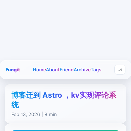
Fungit
Home
About
Friend
Archive
Tags
🌙
博客迁到 Astro ，kv实现评论系
统
Feb 13, 2026 | 8 min