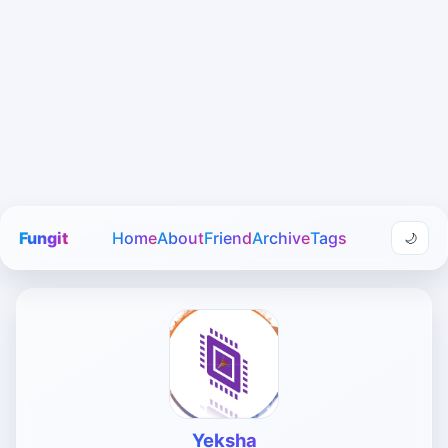
Fungit
Home
About
Friend
Archive
Tags
🌙
Yeksha