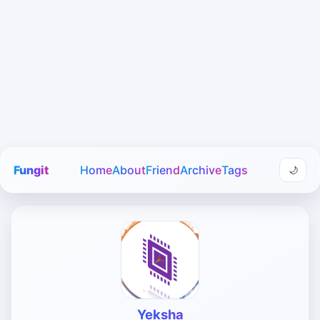
Fungit
Home
About
Friend
Archive
Tags
🌙
Yeksha